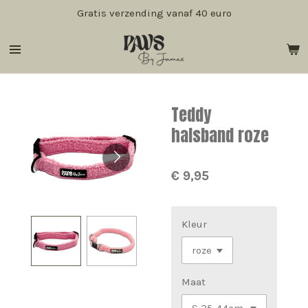
Gratis verzending vanaf 40 euro
Ga
direct
naar
de
hoofdinhoud
Teddy
halsband roze
€ 9,95
Kleur
Maat